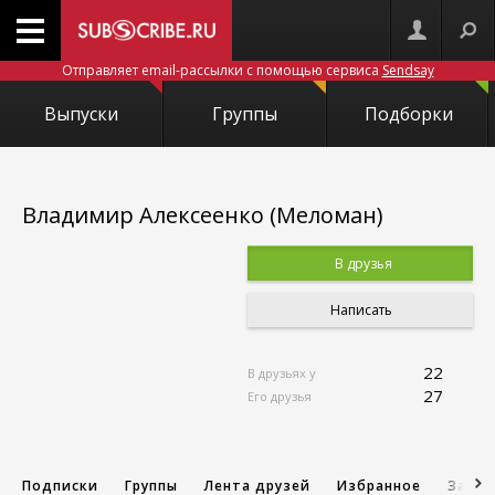
Отправляет email-рассылки с помощью сервиса
Sendsay
Выпуски
Группы
Подборки
Владимир Алексеенко (Mеломан)
В друзья
Написать
22
В друзьях у
27
Его друзья
Подписки
Группы
Лента друзей
Избранное
Запис