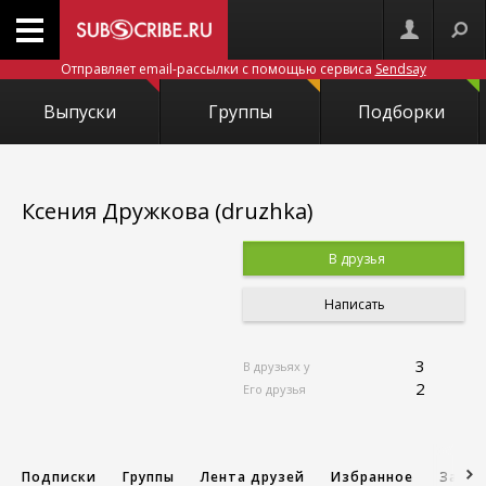
Отправляет email-рассылки с помощью сервиса
Sendsay
Выпуски
Группы
Подборки
Ксения Дружкова (druzhka)
В друзья
Написать
3
В друзьях у
2
Его друзья
Подписки
Группы
Лента друзей
Избранное
Запис