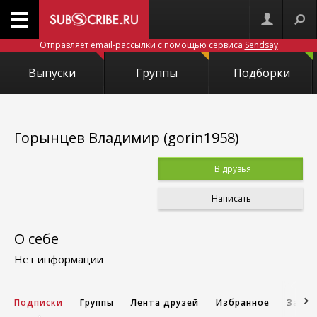
Отправляет email-рассылки с помощью сервиса
Sendsay
Выпуски
Группы
Подборки
Горынцев Владимир (gorin1958)
В друзья
Написать
О себе
Нет информации
Подписки
Группы
Лента друзей
Избранное
Запис