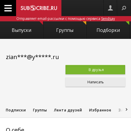
Отправляет email-рассылки с помощью сервиса
Sendsay
Выпуски
Группы
Подборки
zian***@y*****.ru
В друзья
Написать
Подписки
Группы
Лента друзей
Избранное
Запис
О себе