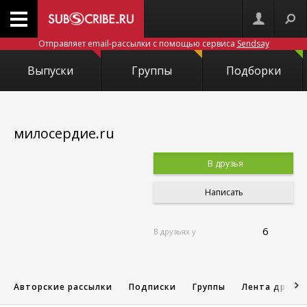
Отправляет email-рассылки с помощью сервиса
Sendsay
Выпуски
Группы
Подборки
милосердие.ru
В друзья
Написать
6
В друзьях у
Авторские рассылки
Подписки
Группы
Лента друзе