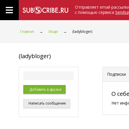
Отправляет email-рассылк
с помощью сервиса
Sendsa
Главная
→
Люди
→
(ladybloger)
(ladybloger)
Подписки
Добавить в друзья
О себ
Нет инф
Написать
сообщение