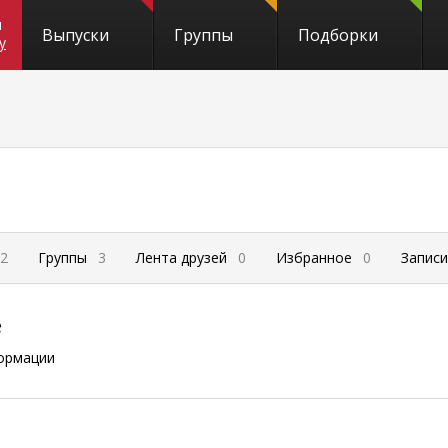
и
Выпуски
Группы
Подборки
y
2
Группы
3
Лента друзей
0
Избранное
0
Запис
е
ормации