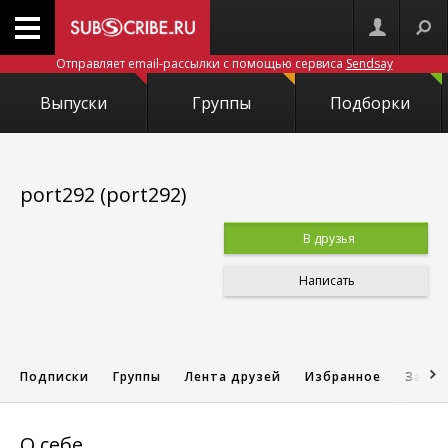
Отправляет email-рассылки с помощью сервиса
Sendsay
Выпуски
Группы
Подборки
port292 (port292)
В друзья
Написать
Подписки
Группы
Лента друзей
Избранное
Запис
О себе