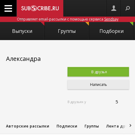
Отправляет email-рассылки с помощью сервиса
Sendsay
Выпуски
Группы
Подборки
Александра
В друзья
Написать
5
В друзьях у
Авторские рассылки
Подписки
Группы
Лента друзе