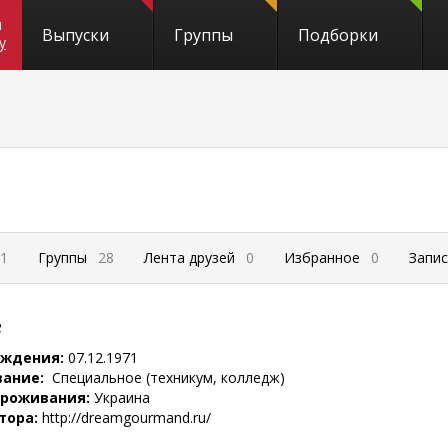
и
Выпуски
Группы
Подборки
y
1
Группы
28
Лента друзей
0
Избранное
0
Запи
е
ождения:
07.12.1971
вание:
Специальное (техникум, колледж)
проживания:
Украина
тора:
http://dreamgourmand.ru/