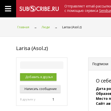
Отправляет email-рассылк
с помощью сервиса
Sendsa
Главная
→
Люди
→
Larisa (Asol.z)
Larisa (Asol.z)
Подписки
Добавить в друзья
О себ
Дата р
Написать
сообщение
Образо
Место 
1
В друзьях у
Сайт ав