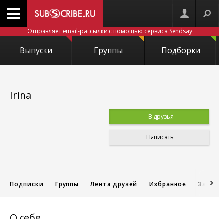
Отправляет email-рассылки с помощью сервиса
Sendsay
Выпуски
Группы
Подборки
Irina
В друзья
Написать
Подписки
Группы
Лента друзей
Избранное
Запис
О себе