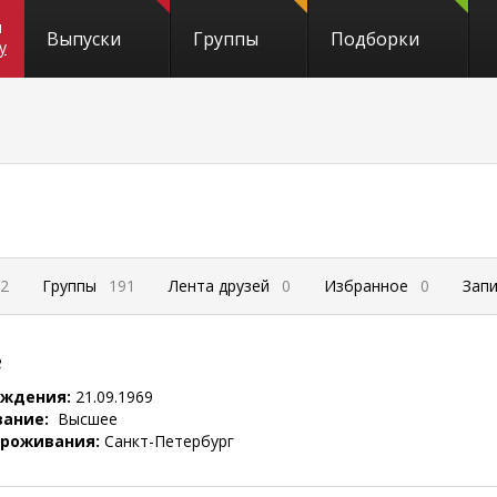
и
Выпуски
Группы
Подборки
y
2
Группы
191
Лента друзей
0
Избранное
0
Зап
е
ождения:
21.09.1969
вание:
Высшее
проживания:
Санкт-Петербург