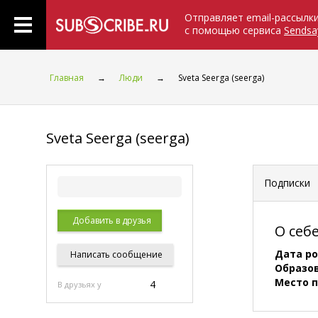
Отправляет email-рассылк
с помощью сервиса
Sendsa
Главная
→
Люди
→
Sveta Seerga (seerga)
Sveta Seerga (seerga)
Подписки
Добавить в друзья
О себ
Дата р
Написать
сообщение
Образо
Место 
4
В друзьях у