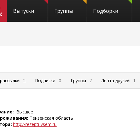
и
Выпуски
Группы
Подборки
y
 рассылки
2
Подписки
0
Группы
7
Лента друзей
1
е
вание:
Высшее
проживания:
Пензенская область
тора:
http://rezepti-vsem.ru