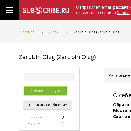
Отправляет email-рассылк
с помощью сервиса
Sendsa
Главная
→
Люди
→
Zarubin Oleg (Zarubin Oleg)
Zarubin Oleg (Zarubin Oleg)
Авторские
Добавить в друзья
О себ
Образо
Написать
сообщение
Место 
Сайт ав
3
В друзьях у
1
Его друзья