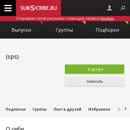
Отправляет email-рассылки с помощью сервиса
Sendsay
Выпуски
Группы
Подборки
(sps)
В друзья
Написать
Подписки
Группы
Лента друзей
Избранное
Запис
О себе