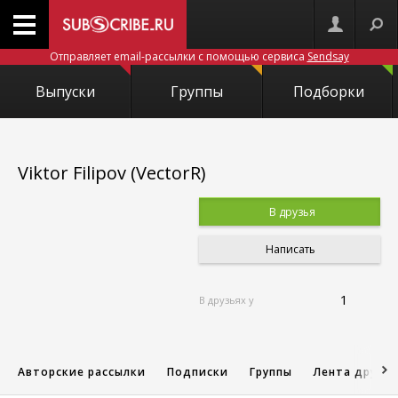
Отправляет email-рассылки с помощью сервиса
Sendsay
Выпуски
Группы
Подборки
Viktor Filipov (VectorR)
В друзья
Написать
1
В друзьях у
Авторские рассылки
Подписки
Группы
Лента друзе