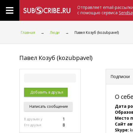
Отправляет email-рассылк
с помощью сервиса
Sendsa
Главная
→
Люди
→
Павел Козуб (kozubpavel)
Павел Козуб (kozubpavel)
Подписки
Добавить в друзья
О себ
Дата р
Написать
сообщение
Образо
Место 
1
В друзьях у
Сайт ав
8
Его друзья
Skype:
k