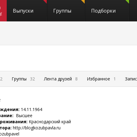
и
Выпуски
Группы
Подборки
y
2
Группы
32
Лента друзей
8
Избранное
1
Запи
е
ождения:
14.11.1964
вание:
Высшее
проживания:
Краснодарский край
тора:
http://blogkozubpavla.ru
ozubpavel