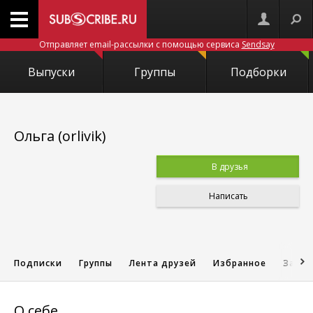
Отправляет email-рассылки с помощью сервиса
Sendsay
Выпуски
Группы
Подборки
Ольга (orlivik)
В друзья
Написать
Подписки
Группы
Лента друзей
Избранное
Запис
О себе