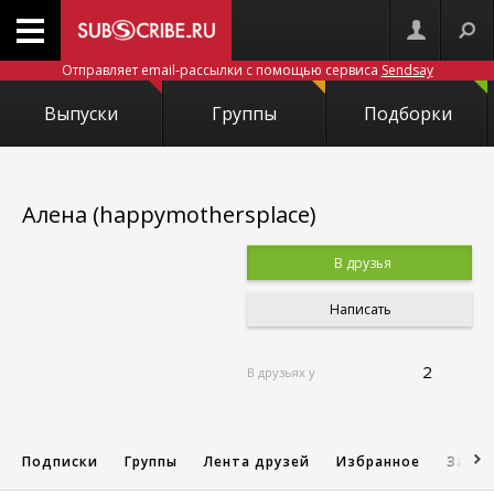
Отправляет email-рассылки с помощью сервиса
Sendsay
Выпуски
Группы
Подборки
Алена (happymothersplace)
В друзья
Написать
2
В друзьях у
Подписки
Группы
Лента друзей
Избранное
Запис