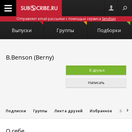
Отправляет email-рассылки с помощью сервиса
Sendsay
Выпуски
Группы
Подборки
B.Benson (Berny)
В друзья
Написать
Подписки
Группы
Лента друзей
Избранное
Запис
О себе