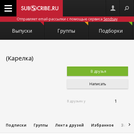
Отправляет email-рассылки с помощью сервиса
Sendsay
Выпуски
Группы
Подборки
(Карелка)
В друзья
Написать
1
В друзьях у
Подписки
Группы
Лента друзей
Избранное
Запис