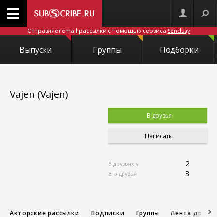
Отправляет email-рассылки с помощью сервиса
Sendsay
Выпуски
Группы
Подборки
Vajen (Vajen)
В друзья
Написать
2
В друзьях у
3
Его друзья
Авторские рассылки
Подписки
Группы
Лента друзе