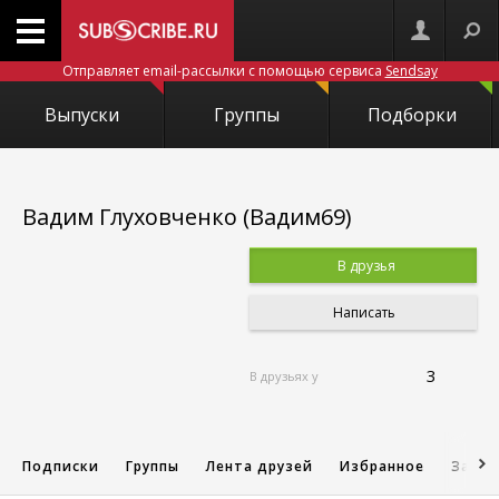
Отправляет email-рассылки с помощью сервиса
Sendsay
Выпуски
Группы
Подборки
Вадим Глуховченко (Вадим69)
В друзья
Написать
3
В друзьях у
Подписки
Группы
Лента друзей
Избранное
Запис