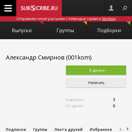
Отправляет email-рассылки с помощью сервиса
Sendsay
Выпуски
Группы
Подборки
Александр Смирнов (001kom)
В друзья
Написать
3
В друзьях у
6
Его друзья
Подписки
Группы
Лента друзей
Избранное
Запис