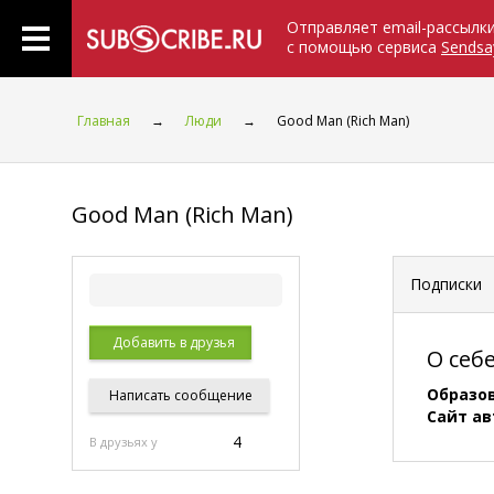
Отправляет email-рассылк
с помощью сервиса
Sendsa
Главная
→
Люди
→
Good Man (Rich Man)
Good Man (Rich Man)
Подписки
Добавить в друзья
О себ
Образо
Написать
сообщение
Сайт ав
4
В друзьях у