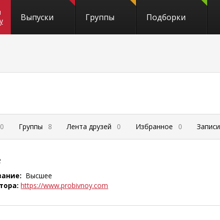
и
Выпуски
Группы
Подборки
y
0
Группы
8
Лента друзей
0
Избранное
0
Запис
е
вание:
Высшее
тора:
https://www.probivnoy.com