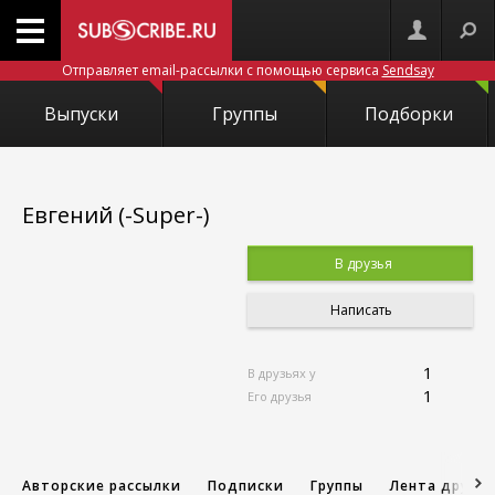
Отправляет email-рассылки с помощью сервиса
Sendsay
Выпуски
Группы
Подборки
Евгений (-Super-)
В друзья
Написать
1
В друзьях у
1
Его друзья
Авторские рассылки
Подписки
Группы
Лента друзе