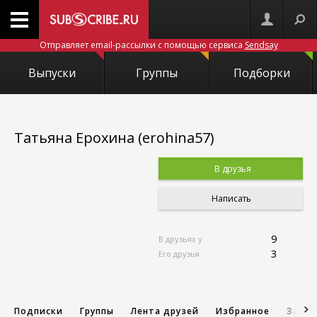
Отправляет email-рассылки с помощью сервиса
Sendsay
Выпуски
Группы
Подборки
Татьяна Ерохина (erohina57)
В друзья
Написать
9
В друзьях у
3
Его друзья
Подписки
Группы
Лента друзей
Избранное
Запис