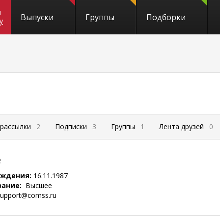
и
Выпуски
Группы
Подборки
y
 рассылки
2
Подписки
3
Группы
1
Лента друзей
0
е
ождения:
16.11.1987
вание:
Высшее
upport@comss.ru