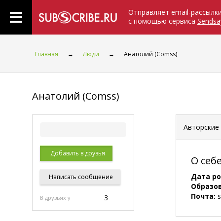
Отправляет email-рассылк
с помощью сервиса
Sendsa
Главная
→
Люди
→
Анатолий (Comss)
Анатолий (Comss)
Авторские
Добавить в друзья
О себ
Дата р
Написать
сообщение
Образо
Почта:
s
3
В друзьях у