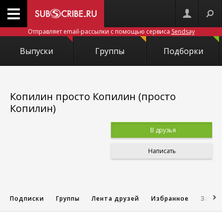
Отправляет email-рассылки с помощью сервиса
Sendsay
Выпуски
Группы
Подборки
Копилин просто Копилин (просто
Копилин)
В друзья
Написать
Подписки
Группы
Лента друзей
Избранное
Запис