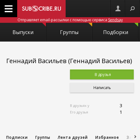
Отправляет email-рассылки с помощью сервиса
Sendsay
Выпуски
Группы
Подборки
Геннадий Васильев (Геннадий Васильев)
В друзья
Написать
3
В друзьях у
1
Его друзья
Подписки
Группы
Лента друзей
Избранное
Запис