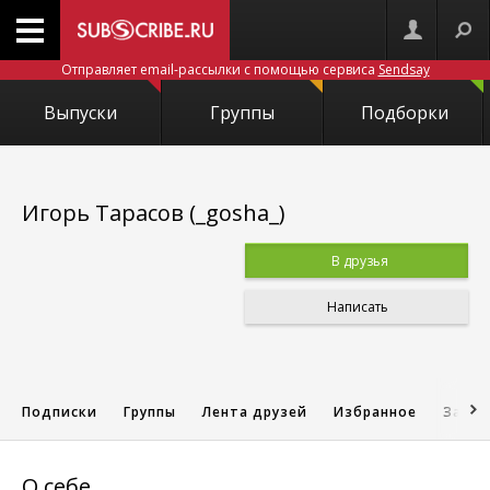
Отправляет email-рассылки с помощью сервиса
Sendsay
Выпуски
Группы
Подборки
Игорь Тарасов (_gosha_)
В друзья
Написать
Подписки
Группы
Лента друзей
Избранное
Запис
О себе