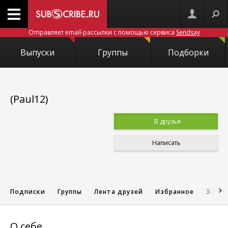
Отправляет email-рассылки с помощью сервиса
Sendsay
Выпуски
Группы
Подборки
(Paul12)
В друзья
Написать
Подписки
Группы
Лента друзей
Избранное
Запис
О себе