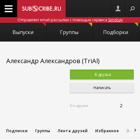
Отправляет email-рассылки с помощью сервиса
Sendsay
Выпуски
Группы
Подборки
Александр Александров (TriAl)
В друзья
Написать
2
Его друзья
Подписки
Группы
Лента друзей
Избранное
Запис