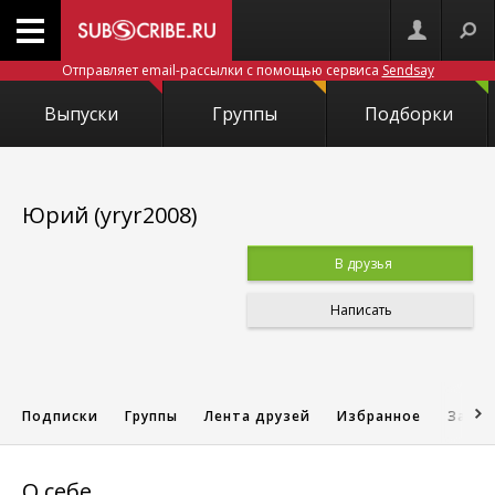
Отправляет email-рассылки с помощью сервиса
Sendsay
Выпуски
Группы
Подборки
Юрий (yryr2008)
В друзья
Написать
Подписки
Группы
Лента друзей
Избранное
Запис
О себе