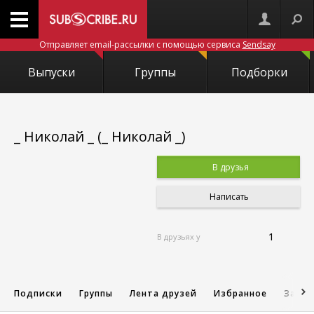
Отправляет email-рассылки с помощью сервиса
Sendsay
Выпуски
Группы
Подборки
_ Николай _ (_ Николай _)
В друзья
Написать
1
В друзьях у
Подписки
Группы
Лента друзей
Избранное
Запис