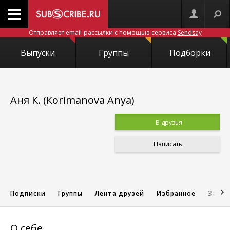
Отправляет email-рассылки с помощью сервиса
Sendsay
Выпуски
Группы
Подборки
Аня К. (Кorimanova Аnya)
В друзья
Написать
Подписки
Группы
Лента друзей
Избранное
Запис
О себе