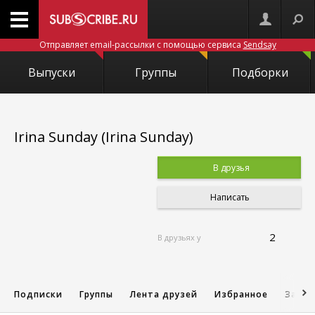
Отправляет email-рассылки с помощью сервиса
Sendsay
Выпуски
Группы
Подборки
Irina Sunday (Irina Sunday)
В друзья
Написать
2
В друзьях у
Подписки
Группы
Лента друзей
Избранное
Запис