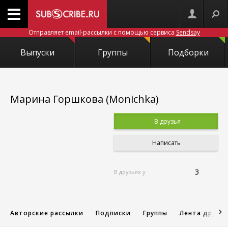
Отправляет email-рассылки с помощью сервиса
Sendsay
Выпуски
Группы
Подборки
Марина Горшкова (Monichka)
В друзья
Написать
3
В друзьях у
Авторские рассылки
Подписки
Группы
Лента друзе