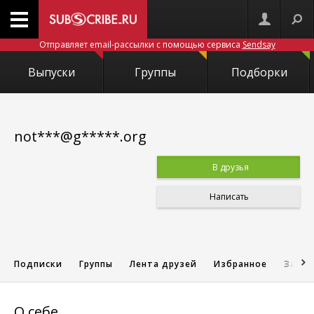
Отправляет email-рассылки с помощью сервиса
Sendsay
Выпуски
Группы
Подборки
not***@g*****.org
В друзья
Написать
Подписки
Группы
Лента друзей
Избранное
Запис
О себе