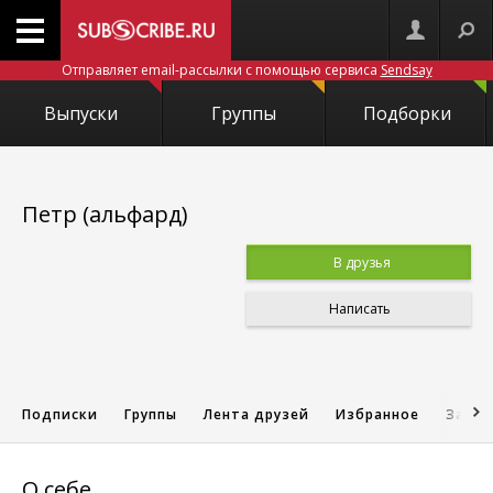
Отправляет email-рассылки с помощью сервиса
Sendsay
Выпуски
Группы
Подборки
Петр (альфард)
В друзья
Написать
Подписки
Группы
Лента друзей
Избранное
Запис
О себе