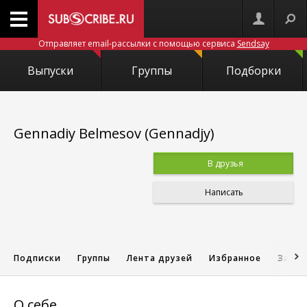
Отправляет email-рассылки с помощью сервиса
Sendsay
Выпуски
Группы
Подборки
Gennadiy Belmesov (Gennadjy)
В друзья
Написать
Подписки
Группы
Лента друзей
Избранное
Запис
О себе