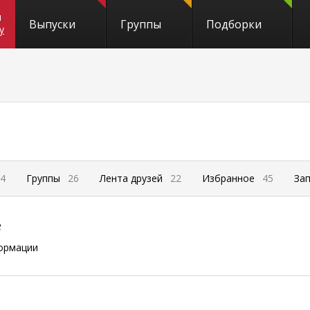
и
Выпуски
Группы
Подборки
y
4
Группы
26
Лента друзей
22
Избранное
45
За
е
ормации