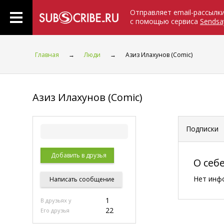
Отправляет email-рассылк
с помощью сервиса
Sendsa
Главная
→
Люди
→
Азиз Илахунов (Comic)
Азиз Илахунов (Comic)
Подписки
Добавить в друзья
О себ
Нет инф
Написать
сообщение
1
В друзьях у
22
Его друзья