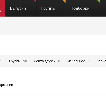
и
Выпуски
Группы
Подборки
y
1
Группы
90
Лента друзей
0
Избранное
0
Запи
е
ормации