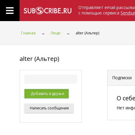
Отправляет email-рассылк
с помощью сервиса
Sendsa
Главная
→
Люди
→
alter (Альтер)
alter (Альтер)
Подписки
Добавить в друзья
О себ
Нет инф
Написать
сообщение