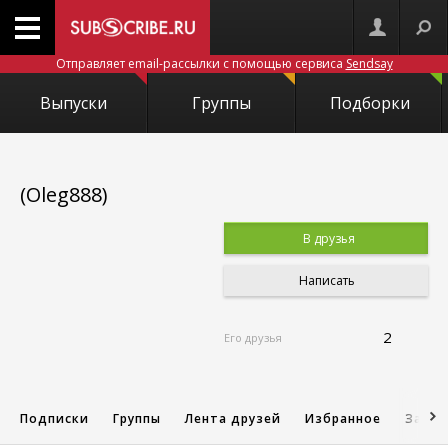
Отправляет email-рассылки с помощью сервиса
Sendsay
Выпуски
Группы
Подборки
(Oleg888)
В друзья
Написать
2
Его друзья
Подписки
Группы
Лента друзей
Избранное
Запис