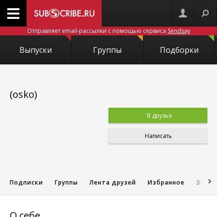
Отправляет email-рассылки с помощью сервиса
Sendsay
Выпуски
Группы
Подборки
(osko)
В друзья
Написать
Подписки
Группы
Лента друзей
Избранное
Запис
О себе