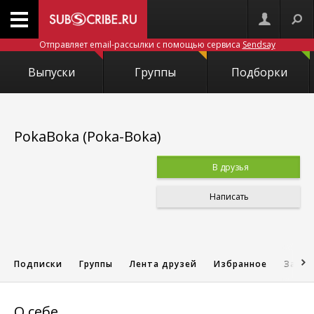
Отправляет email-рассылки с помощью сервиса
Sendsay
Выпуски
Группы
Подборки
PokaBoka (Poka-Boka)
В друзья
Написать
Подписки
Группы
Лента друзей
Избранное
Запис
О себе