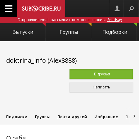
Отправляет email-рассылки с помощью сервиса
Sendsay
Выпуски
Группы
Подборки
doktrina_info (Alex8888)
В друзья
Написать
Подписки
Группы
Лента друзей
Избранное
Запис
О себе