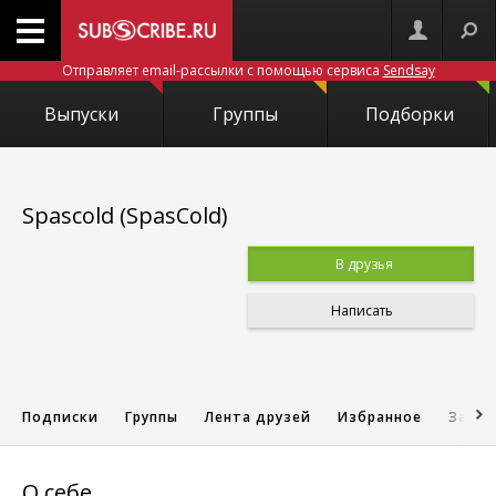
Отправляет email-рассылки с помощью сервиса
Sendsay
Выпуски
Группы
Подборки
Spascold (SpasCold)
В друзья
Написать
Подписки
Группы
Лента друзей
Избранное
Запис
О себе