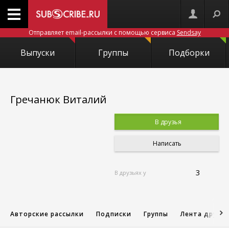
Отправляет email-рассылки с помощью сервиса
Sendsay
Выпуски
Группы
Подборки
Гречанюк Виталий
В друзья
Написать
3
В друзьях у
Авторские рассылки
Подписки
Группы
Лента друзе