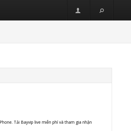
и
iPhone. Tải Bayvip live miễn phí và tham gia nhận