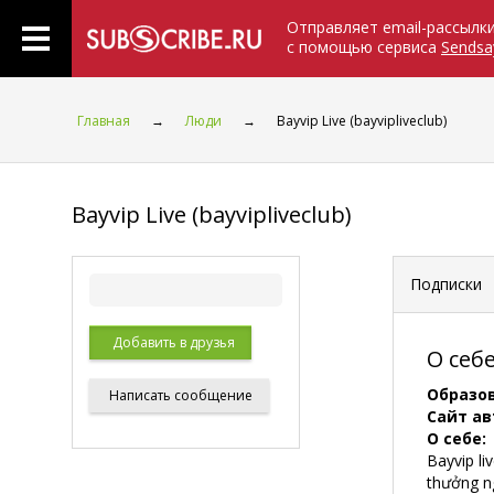
Отправляет email-рассылк
с помощью сервиса
Sendsa
Главная
→
Люди
→
Bayvip Live (bayvipliveclub)
Bayvip Live (bayvipliveclub)
Подписки
Добавить в друзья
О себ
Образо
Написать
сообщение
Сайт ав
О себе:
Bayvip li
thưởng n