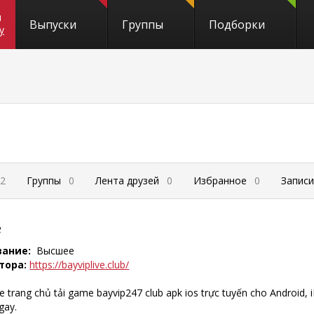
и
Выпуски
Группы
Подборки
y
2
Группы
0
Лента друзей
0
Избранное
0
Запис
е
вание:
Высшее
тора:
https://bayviplive.club/
ve trang chủ tải game bayvip247 club apk ios trực tuyến cho Android, 
gay.