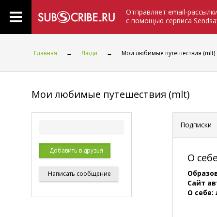
Отправляет email-рассылк
с помощью сервиса
Sendsa
Главная
→
Люди
→
Мои любимые путешествия (mlt)
Мои любимые путешествия (mlt)
Подписки
Добавить в друзья
О себ
Образо
Написать
сообщение
Сайт ав
О себе: