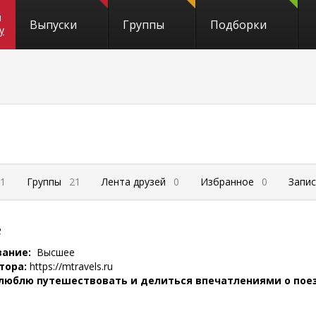
и
Выпуски
Группы
Подборки
y
1
Группы
21
Лента друзей
0
Избранное
0
Запи
е
вание:
Высшее
тора:
https://mtravels.ru
 люблю путешествовать и делиться впечатлениями о поез