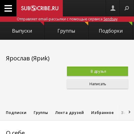
Отправляет email-рассылки с помощью сервиса
Sendsay
Выпуски
Группы
Подборки
Ярослав (Яриk)
В друзья
Написать
Подписки
Группы
Лента друзей
Избранное
Запис
О себе